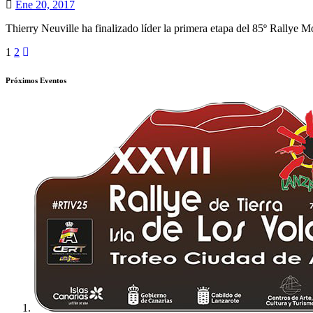
Ene 20, 2017
Thierry Neuville ha finalizado líder la primera etapa del 85º Rallye 
Paginación
1
2
de
Próximos Eventos
entradas