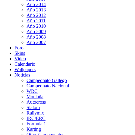
Año 2014
Año 2013
Año 2012
Año 2011
Año 2010
Año 2009
Año 2008
Año 2007
Foro
Skins
Video
Calendario
Wallpapers
Noticias
Campeonato Gallego
Campeonato Nacional
WRC
Montaña
Autocross
Slalom
Rallymix
IRC/ERC
Formula 1
Karting
Otros Campeonatos