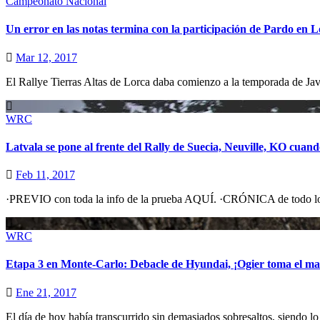
Campeonato Nacional
Un error en las notas termina con la participación de Pardo en 
Mar 12, 2017
El Rallye Tierras Altas de Lorca daba comienzo a la temporada de Jav
WRC
Latvala se pone al frente del Rally de Suecia, Neuville, KO cuand
Feb 11, 2017
·PREVIO con toda la info de la prueba AQUÍ. ·CRÓNICA de todo
WRC
Etapa 3 en Monte-Carlo: Debacle de Hyundai, ¡Ogier toma el m
Ene 21, 2017
El día de hoy había transcurrido sin demasiados sobresaltos, siendo 