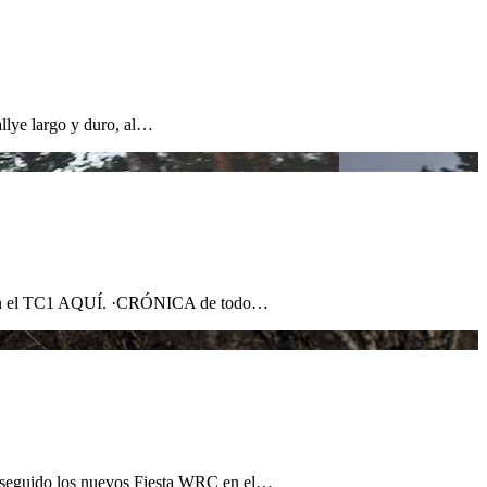
llye largo y duro, al…
o en el TC1 AQUÍ. ·CRÓNICA de todo…
 conseguido los nuevos Fiesta WRC en el…