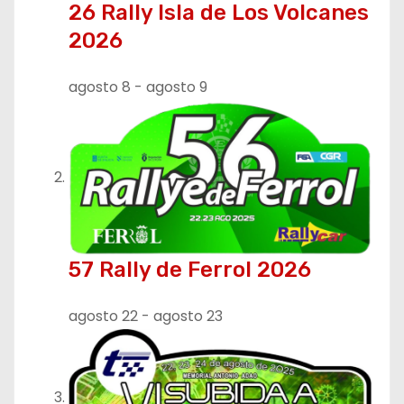
26 Rally Isla de Los Volcanes
n
2026
d
agosto 8
-
agosto 9
e
e
n
t
r
57 Rally de Ferrol 2026
a
agosto 22
-
agosto 23
d
a