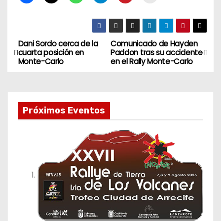
Dani Sordo cerca de la
Comunicado de Hayden
N
cuarta posición en
Paddon tras su accidente
Monte-Carlo
en el Rally Monte-Carlo
a
v
e
Próximos Eventos
g
a
c
i
ó