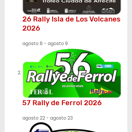
ó
26 Rally Isla de Los Volcanes
n
2026
d
agosto 8
-
agosto 9
e
e
n
t
r
57 Rally de Ferrol 2026
a
agosto 22
-
agosto 23
d