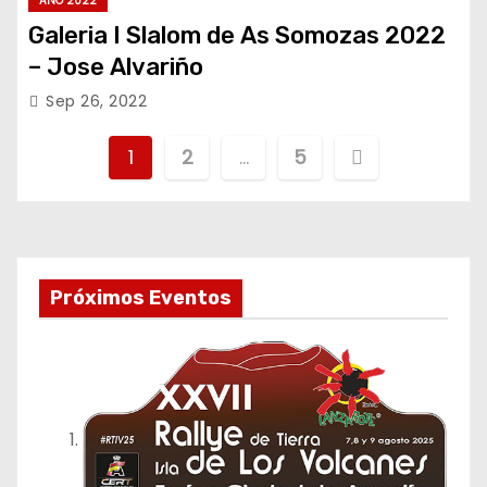
AÑO 2022
Galeria I Slalom de As Somozas 2022
– Jose Alvariño
Sep 26, 2022
P
1
2
…
5
a
g
i
Próximos Eventos
n
a
c
i