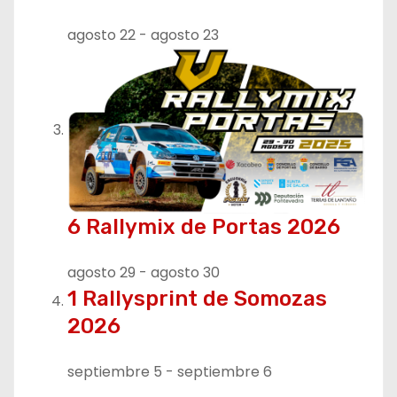
r
agosto 22
-
agosto 23
a
d
a
s
6 Rallymix de Portas 2026
agosto 29
-
agosto 30
1 Rallysprint de Somozas
2026
septiembre 5
-
septiembre 6