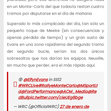
en un Monte-Carlo del que todavía restan cuatro
tramos por disputarse en el día de mañana.
Superado lo más complicado del día, tan sólo un
pequeño toque de Meeke (sin consecuencias y
apenas pérdida de tiempo) y un gran susto de
Evans en una zona rapidísima del segundo tramo
del segundo bucle, serían los dos únicos
sobresaltos que nos darían los equipos. Neuville,
sin mucho que perder, era el más rápido aquí.
😲
@ElfynEvans
in SS12
#WRCLive
#RallyeMonteCarlo
@MSportLt
d
@FordPerformance
@ACM_Media
@Re
dBull
pic.twitter.com/cieUEg8bge
— WRC (@OfficialWRC)
27 de enero de