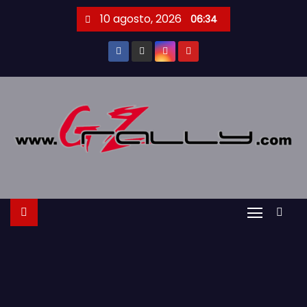
S
10 agosto, 2026
06:34
a
l
t
a
r
a
l
c
o
n
t
e
n
i
d