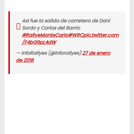
Asi fue la salida de carretera de Dani
Sordo y Carlos del Barrio
#RallyeMonteCarlo
#WRC
pic.twitter.com
/F4bG9pL4dW
— InfoRallyes (@inforallyes)
27 de enero
de 2018