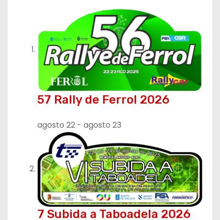
g
a
c
i
ó
57 Rally de Ferrol 2026
n
d
agosto 22
-
agosto 23
e
e
n
t
7 Subida a Taboadela 2026