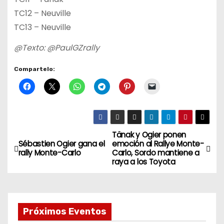
TC12 – Neuville
TC13 – Neuville
@Texto: @PaulGZrally
Compartelo:
Tänak y Ogier ponen
N
Sébastien Ogier gana el
emoción al Rallye Monte-
rally Monte-Carlo
Carlo, Sordo mantiene a
a
raya a los Toyota
v
e
Próximos Eventos