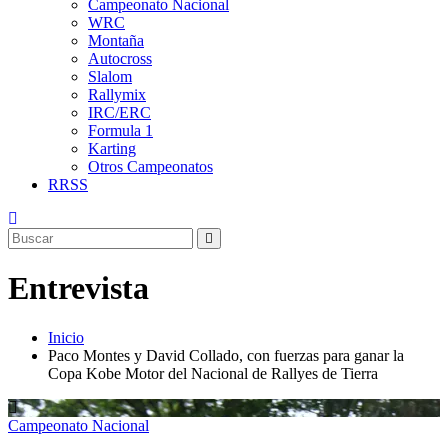
Campeonato Nacional
WRC
Montaña
Autocross
Slalom
Rallymix
IRC/ERC
Formula 1
Karting
Otros Campeonatos
RRSS
Entrevista
Inicio
Paco Montes y David Collado, con fuerzas para ganar la
Copa Kobe Motor del Nacional de Rallyes de Tierra
Campeonato Nacional