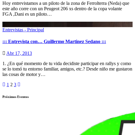
Hoy entrevistamos a un piloto de la zona de Ferrolterra (Neda) que
este año corre con un Peugeot 206 xs dentro de la copa volante
FGA ,Dani es un piloto…
Entrevistas - Principal
::: Entrevista con… Guillermo Martinez Sedano :::
Abr 17, 2013
1. ¿En qué momento de tu vida decidiste participar en rallys y como
se lo tomó tu entorno familiar, amigos, etc.? Desde niño me gustaron
las cosas de motor y…
Paginación
1
2
3
de
Próximos Eventos
entradas