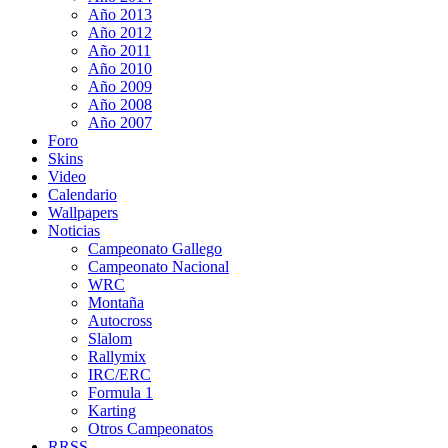
Año 2013
Año 2012
Año 2011
Año 2010
Año 2009
Año 2008
Año 2007
Foro
Skins
Video
Calendario
Wallpapers
Noticias
Campeonato Gallego
Campeonato Nacional
WRC
Montaña
Autocross
Slalom
Rallymix
IRC/ERC
Formula 1
Karting
Otros Campeonatos
RRSS