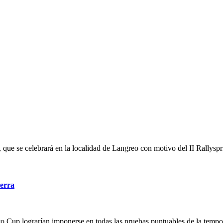
, que se celebrará en la localidad de Langreo con motivo del II Rallysp
ierra
a Evo Cup lograrían imponerse en todas las pruebas puntuables de la t