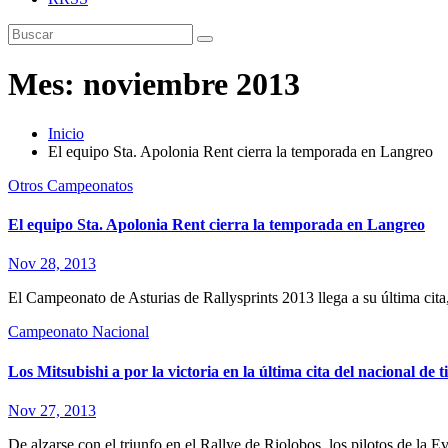
Mes:
noviembre 2013
Inicio
El equipo Sta. Apolonia Rent cierra la temporada en Langreo
Otros Campeonatos
El equipo Sta. Apolonia Rent cierra la temporada en Langreo
Nov 28, 2013
El Campeonato de Asturias de Rallysprints 2013 llega a su última cita
Campeonato Nacional
Los Mitsubishi a por la victoria en la última cita del nacional de t
Nov 27, 2013
De alzarse con el triunfo en el Rallye de Riolobos, los pilotos de l