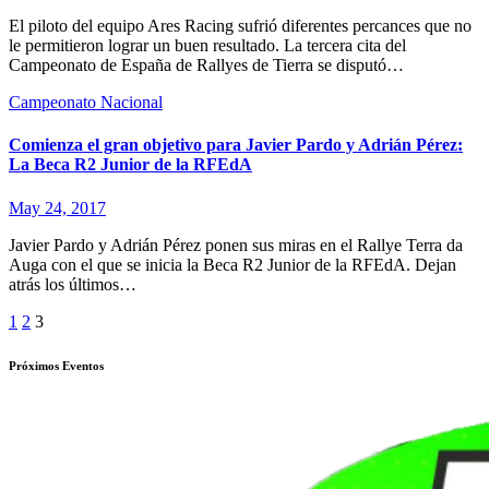
El piloto del equipo Ares Racing sufrió diferentes percances que no
le permitieron lograr un buen resultado. La tercera cita del
Campeonato de España de Rallyes de Tierra se disputó…
Campeonato Nacional
Comienza el gran objetivo para Javier Pardo y Adrián Pérez:
La Beca R2 Junior de la RFEdA
May 24, 2017
Javier Pardo y Adrián Pérez ponen sus miras en el Rallye Terra da
Auga con el que se inicia la Beca R2 Junior de la RFEdA. Dejan
atrás los últimos…
Paginación
1
2
3
de
Próximos Eventos
entradas