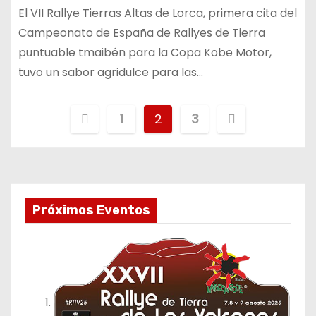
El VII Rallye Tierras Altas de Lorca, primera cita del
Campeonato de España de Rallyes de Tierra
puntuable tmaibén para la Copa Kobe Motor,
tuvo un sabor agridulce para las…
P
1
2
3
a
g
i
Próximos Eventos
n
a
c