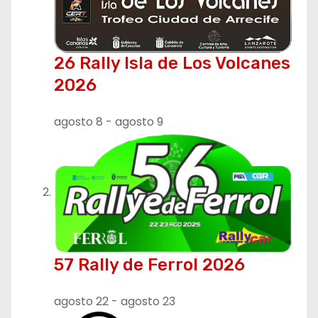
i
ó
26 Rally Isla de Los Volcanes
n
2026
d
agosto 8
-
agosto 9
e
e
n
t
r
57 Rally de Ferrol 2026
a
agosto 22
-
agosto 23
d