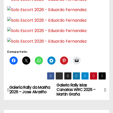
Compartelo:
Galeria Rally Islas
N
Galería Rally da Mariña
Canarias WRC 2026 –
2026 – Jose Alvariño
Martin Graña
a
v