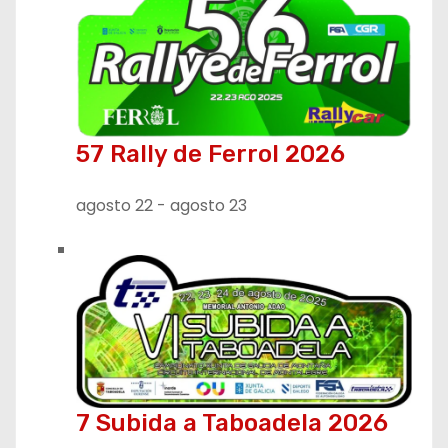
t
r
a
57 Rally de Ferrol 2026
d
a
agosto 22
-
agosto 23
s
7 Subida a Taboadela 2026