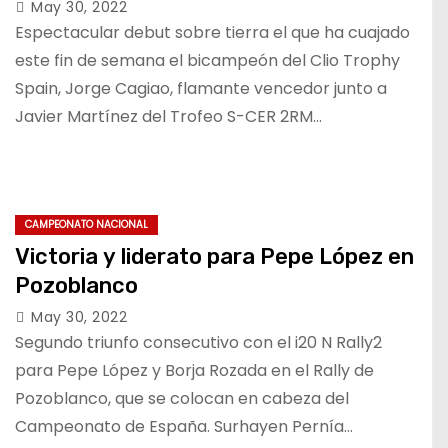
Team y el Renault Clio Rally4
May 30, 2022
Espectacular debut sobre tierra el que ha cuajado
este fin de semana el bicampeón del Clio Trophy
Spain, Jorge Cagiao, flamante vencedor junto a
Javier Martínez del Trofeo S-CER 2RM…
CAMPEONATO NACIONAL
Victoria y liderato para Pepe López en
Pozoblanco
May 30, 2022
Segundo triunfo consecutivo con el i20 N Rally2
para Pepe López y Borja Rozada en el Rally de
Pozoblanco, que se colocan en cabeza del
Campeonato de España. Surhayen Pernía…