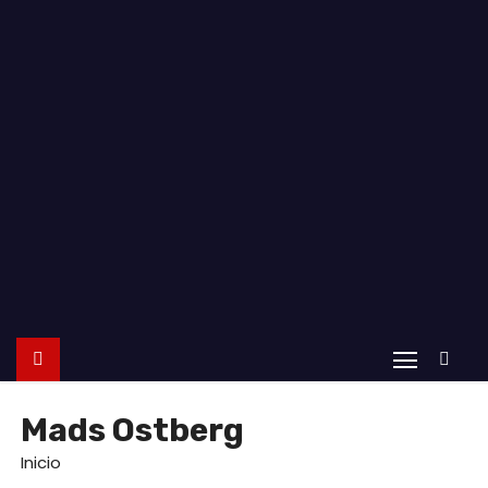
o
Mads Ostberg
Inicio