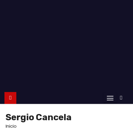
o
Sergio Cancela
Inicio