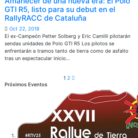
Amanecer de una nueva era: El Polo
GTI R5, listo para su debut en el
RallyRACC de Cataluña
Oct 22, 2018
El ex-Campeón Petter Solberg y Eric Camilli pilotarán
sendas unidades de Polo GTI R5 Los pilotos se
enfrentarán a tramos tanto de tierra como de asfalto
tras un espectacular inicio…
Paginación
1
2
Próximos Eventos
de
entradas