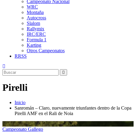
Campeonato Nacional
WRC
Montaña
Autocross
Slalom
Rallymix
IRC/ERC
Formula 1
Karting
Otros Campeonatos
RRSS
Pirelli
Inicio
Sanromán – Claro, nuevamente triunfantes dentro de la Copa
Pirelli AMF en el Rali de Noia
Campeonato Gallego