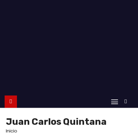
o
Juan Carlos Quintana
Inicio