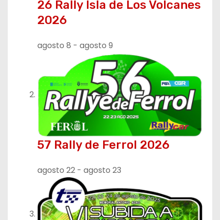
26 Rally Isla de Los Volcanes
d
2026
e
agosto 8
-
agosto 9
e
n
t
r
a
57 Rally de Ferrol 2026
d
agosto 22
-
agosto 23
a
s