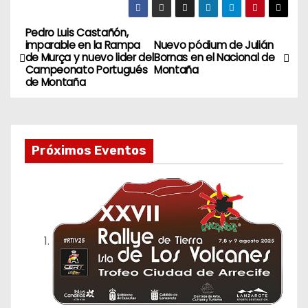
Pedro Luis Castañón,
N
imparable en la Rampa
Nuevo pódium de Julián
de Murça y nuevo lider del
Bornas en el Nacional de
a
Campeonato Portugués
Montaña
de Montaña
v
e
Próximos Eventos
g
a
c
i
ó
n