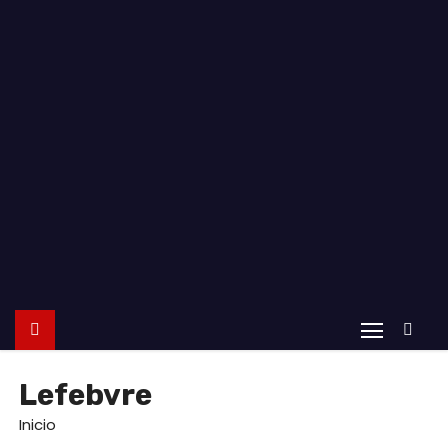
o
Lefebvre
Inicio