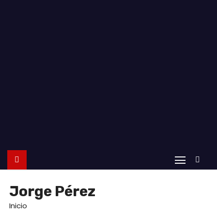
o
Jorge Pérez
Inicio