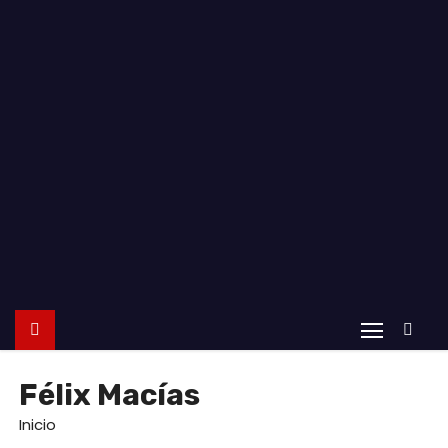
o
Félix Macías
Inicio