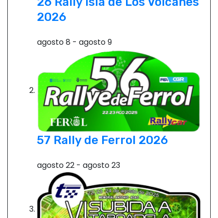
26 Rally Isla de Los Volcanes
n
2026
d
agosto 8
-
agosto 9
e
e
n
t
r
57 Rally de Ferrol 2026
a
agosto 22
-
agosto 23
d
a
s