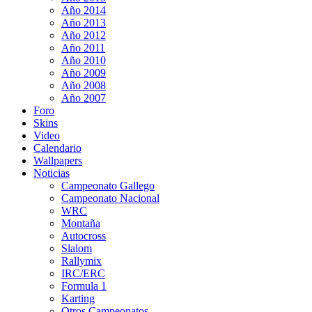
Año 2014
Año 2013
Año 2012
Año 2011
Año 2010
Año 2009
Año 2008
Año 2007
Foro
Skins
Video
Calendario
Wallpapers
Noticias
Campeonato Gallego
Campeonato Nacional
WRC
Montaña
Autocross
Slalom
Rallymix
IRC/ERC
Formula 1
Karting
Otros Campeonatos