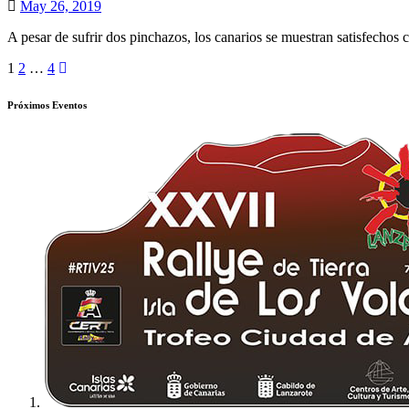
May 26, 2019
A pesar de sufrir dos pinchazos, los canarios se muestran satisfecho
Paginación
1
2
…
4
de
Próximos Eventos
entradas