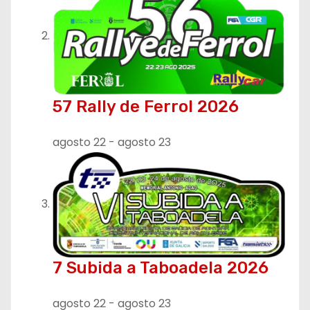
n
t
r
57 Rally de Ferrol 2026
a
d
agosto 22
-
agosto 23
a
s
7 Subida a Taboadela 2026
agosto 22
-
agosto 23