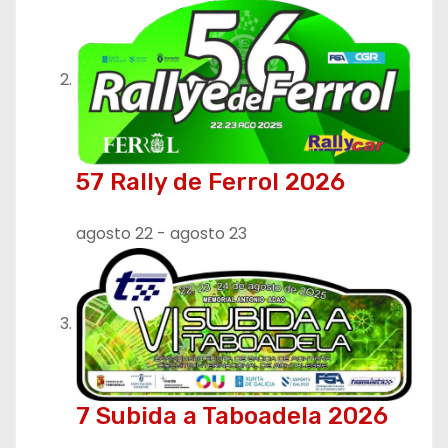
e
n
t
r
57 Rally de Ferrol 2026
a
agosto 22
-
agosto 23
d
a
s
7 Subida a Taboadela 2026