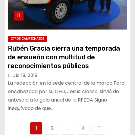
OTROS CAMPEONATOS
Rubén Gracia cierra una temporada
de ensueño con multitud de
reconocimientos públicos
Dic 18, 2018
La recepción en la sede central de la marca Ford
encabezada por su CEO, Jesús Alonso, sirvió de
antesala a la gala anual de la RFEDA Signo
inequívoco de que…
P
1
2
…
4