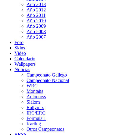
Año 2013
Año 2012
Año 2011
Año 2010
Año 2009
Año 2008
Año 2007
Foro
Skins
Video
Calendario
Wallpapers
Noticias
Campeonato Gallego
Campeonato Nacional
WRC
Montaña
Autocross
Slalom
Rallymix
IRC/ERC
Formula 1
Karting
Otros Campeonatos
RRSS