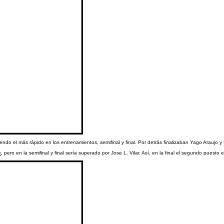
ndo el más rápido en los entrenamientos, semifinal y final. Por detrás finalizaban Yago Araujo y
e
, pero en la semifinal y final sería superado por Jose L. Vilar. Así, en la final el segundo puesto