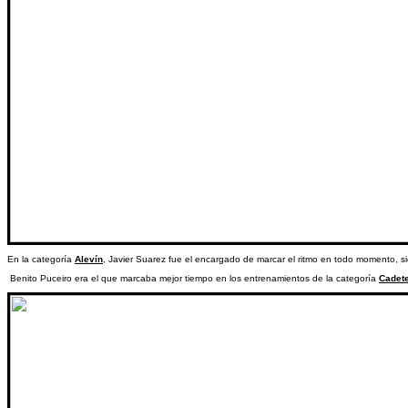
En la categoría
Alevín
, Javier Suarez fue el encargado de marcar el ritmo en todo momento, sie
Benito Puceiro era el que marcaba mejor tiempo en los entrenamientos de la categoría
Cadet