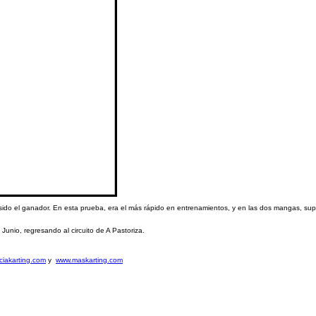
a sido el ganador. En esta prueba, era el más rápido en entrenamientos, y en las dos mangas, sup
Junio, regresando al circuito de A Pastoriza.
ciakarting.com
y
www.maskarting.com