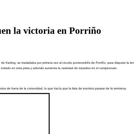
uen la victoria en Porriño
 Karting, se trasladaba por primera vez al circuito pontevedrés de Porriño, para disputar la t
n rodado en esta pista y además aumenta la variedad de trazados en el campeonato.
otos de fuera de la comunidad, lo que hacía que la lista de inscritos pasase de la treintena.