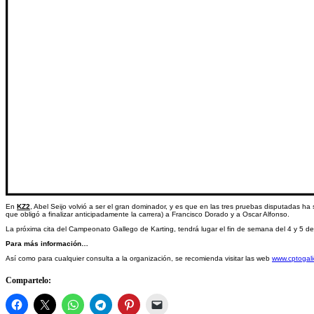
En
KZ2
, Abel Seijo volvió a ser el gran dominador, y es que en las tres pruebas disputadas h
que obligó a finalizar anticipadamente la carrera) a Francisco Dorado y a Oscar Alfonso.
La próxima cita del Campeonato Gallego de Karting, tendrá lugar el fin de semana del 4 y 5 de 
Para más información…
Así como para cualquier consulta a la organización, se recomienda visitar las web
www.cptogali
Compartelo: