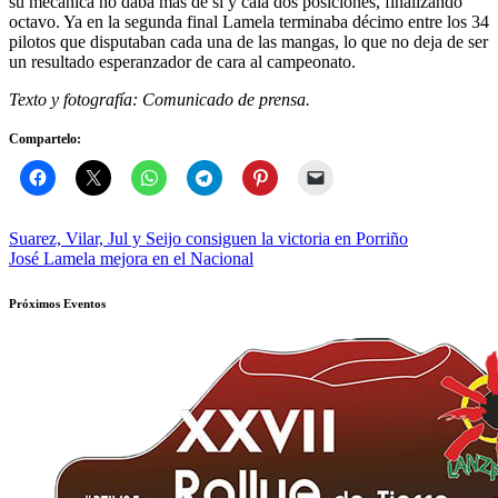
su mecánica no daba más de sí y caía dos posiciones, finalizando
octavo. Ya en la segunda final Lamela terminaba décimo entre los 34
pilotos que disputaban cada una de las mangas, lo que no deja de ser
un resultado esperanzador de cara al campeonato.
Texto y fotografía: Comunicado de prensa.
Compartelo:
Navegación
Suarez, Vilar, Jul y Seijo consiguen la victoria en Porriño
José Lamela mejora en el Nacional
de
entradas
Próximos Eventos