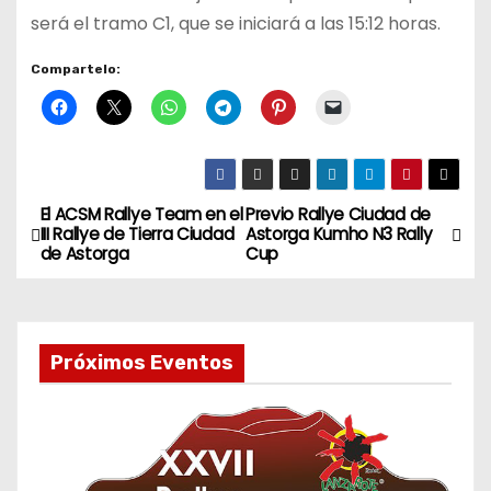
será el tramo C1, que se iniciará a las 15:12 horas.
Compartelo:
El ACSM Rallye Team en el
Previo Rallye Ciudad de
N
III Rallye de Tierra Ciudad
Astorga Kumho N3 Rally
de Astorga
Cup
a
v
e
Próximos Eventos
g
a