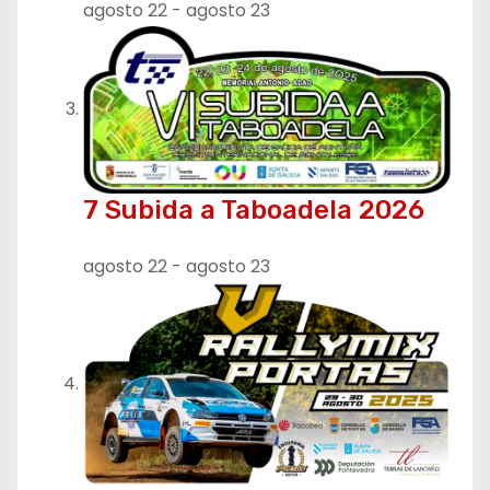
agosto 22
-
agosto 23
d
a
s
7 Subida a Taboadela 2026
agosto 22
-
agosto 23