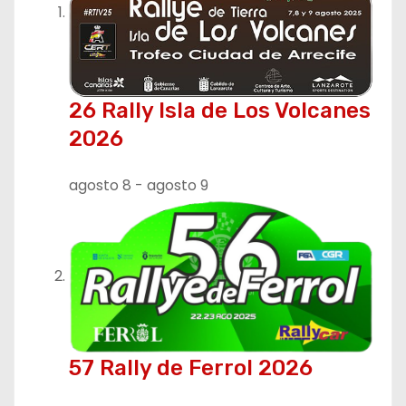
c
i
ó
26 Rally Isla de Los Volcanes
n
2026
d
agosto 8
-
agosto 9
e
e
n
t
r
57 Rally de Ferrol 2026
a