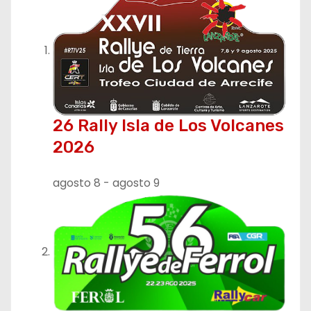
a
c
i
ó
n
26 Rally Isla de Los Volcanes
2026
d
e
agosto 8
-
agosto 9
e
n
t
r