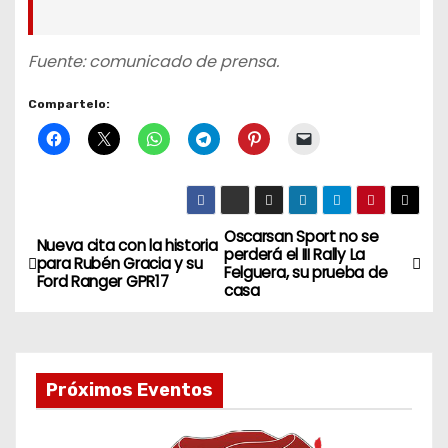
Fuente: comunicado de prensa.
Compartelo:
Oscarsan Sport no se
N
Nueva cita con la historia
perderá el III Rally La
para Rubén Gracia y su
Felguera, su prueba de
a
Ford Ranger GPR17
casa
v
e
Próximos Eventos
g