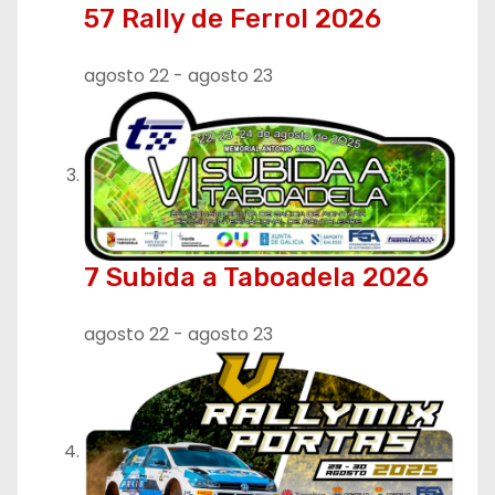
57 Rally de Ferrol 2026
a
d
agosto 22
-
agosto 23
a
s
7 Subida a Taboadela 2026
agosto 22
-
agosto 23