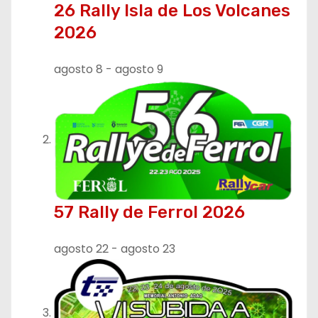
26 Rally Isla de Los Volcanes
n
2026
d
agosto 8
-
agosto 9
e
e
n
t
r
57 Rally de Ferrol 2026
a
agosto 22
-
agosto 23
d
a