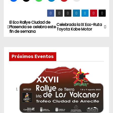
El Eco Rallye Ciudad de
N
Celebrada la IX Eco-Ruta
Plasencia se celebra este
Toyota Kobe Motor
fin de semana
a
v
e
Próximos Eventos
g
a
c
i
ó