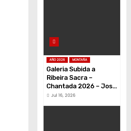
AÑO 2026
MONTAÑA
Galeria Subida a
Ribeira Sacra –
Chantada 2026 – Jose
Alvariño
Jul 16, 2026