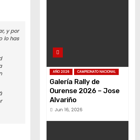
r, y por
o lo has
d
a
AÑO 2026
CAMPEONATO NACIONAL
n
Galería Rally de
Ourense 2026 – Jose
á
Alvariño
r
Jun 16, 2026