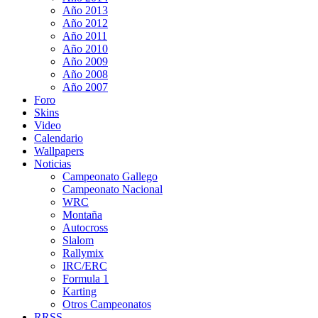
Año 2013
Año 2012
Año 2011
Año 2010
Año 2009
Año 2008
Año 2007
Foro
Skins
Video
Calendario
Wallpapers
Noticias
Campeonato Gallego
Campeonato Nacional
WRC
Montaña
Autocross
Slalom
Rallymix
IRC/ERC
Formula 1
Karting
Otros Campeonatos
RRSS