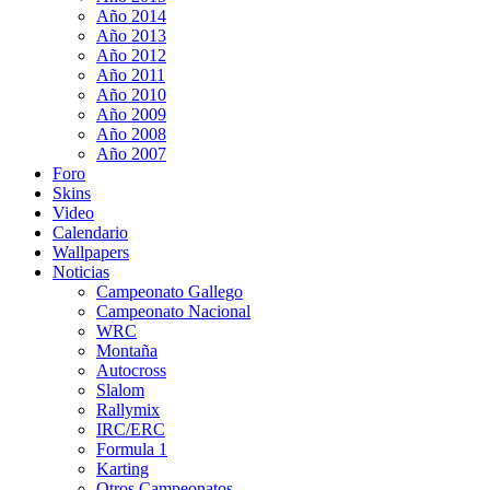
Año 2014
Año 2013
Año 2012
Año 2011
Año 2010
Año 2009
Año 2008
Año 2007
Foro
Skins
Video
Calendario
Wallpapers
Noticias
Campeonato Gallego
Campeonato Nacional
WRC
Montaña
Autocross
Slalom
Rallymix
IRC/ERC
Formula 1
Karting
Otros Campeonatos