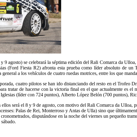
y 9 agosto) se celebrará la séptima edición del Rali Comarca da Ulloa,
sias (Ford Fiesta R2) afronta esta prueba como líder absoluto de un Tr
a general a los vehículos de cuatro ruedas motrices, entre los que man
rada, cuatro pilotos se han ido distanciando del resto en el Trofeo Dri
, para tratar de hacerse con la victoria final en el que actualmente es
 Iglesias (líder con 724 puntos), Alberto López Belón (700 puntos), Ri
 ellos será el 8 y 9 de agosto, con motivo del Rali Comarca da Ulloa, 
censes: Palas de Rei, Monterroso y Antas de Ulla) sino que últimamente
 cronometrados, disputándose en la noche del viernes un pequeño tramo
l sábado.