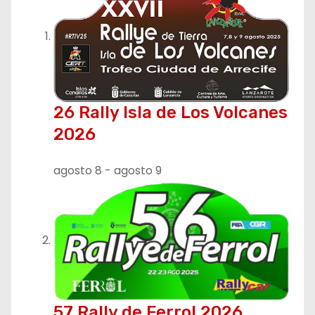
a
c
i
ó
26 Rally Isla de Los Volcanes
n
2026
d
agosto 8
-
agosto 9
e
e
n
t
r
57 Rally de Ferrol 2026