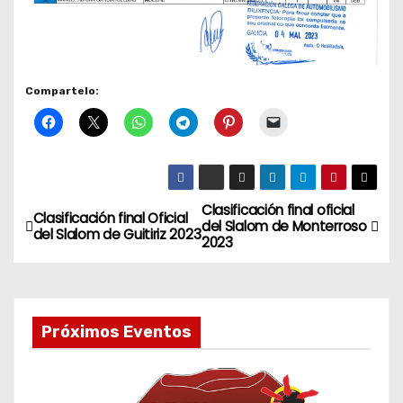
Compartelo:
Clasificación final oficial
N
Clasificación final Oficial
del Slalom de Monterroso
del Slalom de Guitiriz 2023
2023
a
v
e
Próximos Eventos
g