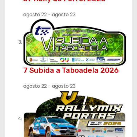
a
agosto 22
-
agosto 23
d
a
s
7 Subida a Taboadela 2026
agosto 22
-
agosto 23