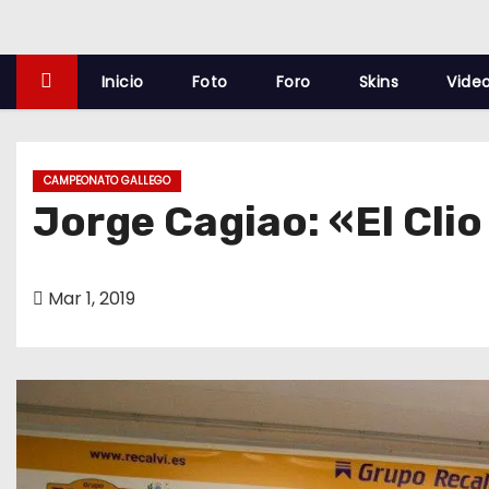
o
Inicio
Foto
Foro
Skins
Vide
CAMPEONATO GALLEGO
Jorge Cagiao: «El Clio
Mar 1, 2019