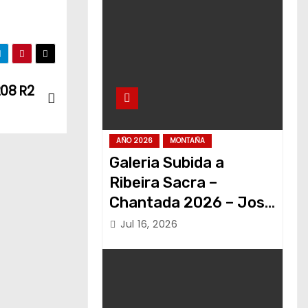
208 R2
AÑO 2026
MONTAÑA
Galeria Subida a
Ribeira Sacra –
Chantada 2026 – Jose
Alvariño
Jul 16, 2026