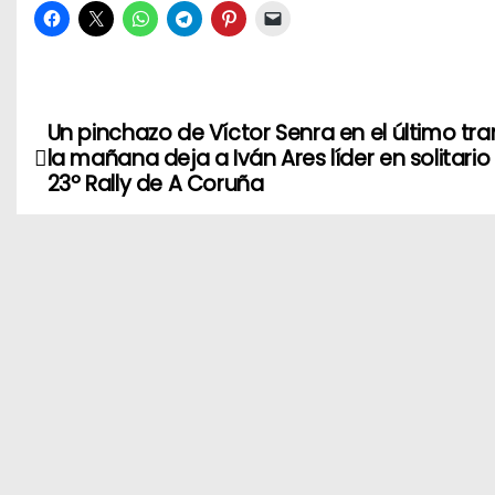
Un pinchazo de Víctor Senra en el último tr
N
la mañana deja a Iván Ares líder en solitario
a
23º Rally de A Coruña
v
e
g
a
c
i