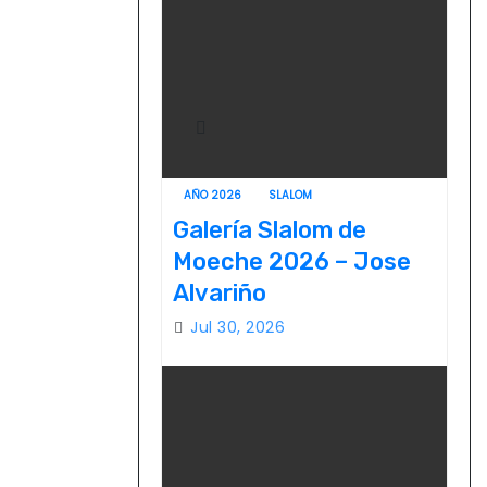
AÑO 2026
SLALOM
Galería Slalom de
Moeche 2026 – Jose
Alvariño
Jul 30, 2026