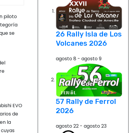
n piloto
ategoría
 que se
26 Rally Isla de Los
Volcanes 2026
agosto 8
-
agosto 9
del
re
57 Rally de Ferrol
ubishi EVO
2026
arios de
en la
agosto 22
-
agosto 23
r cuyas