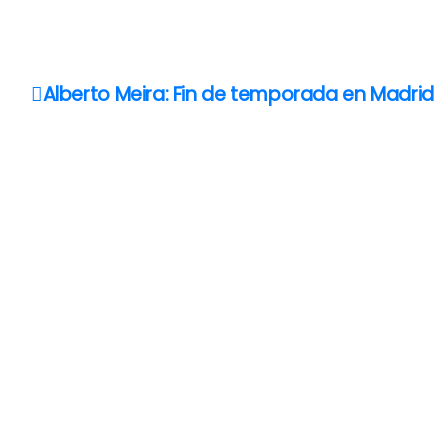
N
Alberto Meira: Fin de temporada en Madrid
a
v
e
g
a
c
i
ó