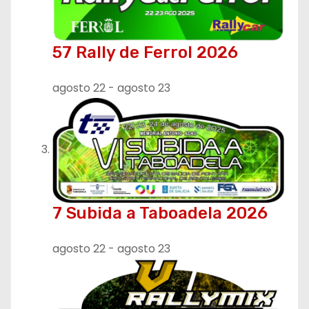
t
r
57 Rally de Ferrol 2026
a
agosto 22
-
agosto 23
d
a
s
7 Subida a Taboadela 2026
agosto 22
-
agosto 23