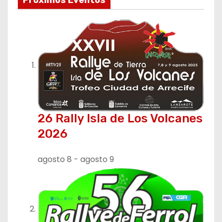
e
Próximos Eventos
g
a
c
i
ó
26 Rally Isla de Los Volcanes
n
2026
d
agosto 8
-
agosto 9
e
e
n