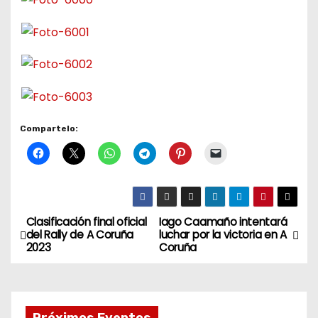
Compartelo:
Clasificación final oficial
Iago Caamaño intentará
N
del Rally de A Coruña
luchar por la victoria en A
2023
Coruña
a
v