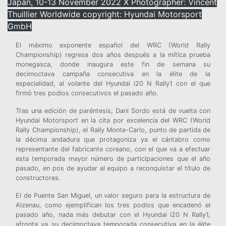
Japan, 10-13 November 2022 X Photographer: Vincent
Thuillier Worldwide copyright: Hyundai Motorsport
GmbH
El máximo exponente español del WRC (World Rally
Championship) regresa dos años después a la mítica prueba
monegasca, donde inaugura este fin de semana su
decimoctava campaña consecutiva en la élite de la
especialidad, al volante del Hyundai i20 N Rally1 con el que
firmó tres podios consecutivos el pasado año.
Tras una edición de paréntesis, Dani Sordo está de vuelta con
Hyundai Motorsport en la cita por excelencia del WRC (World
Rally Championship), el Rally Monte-Carlo, punto de partida de
la décima andadura que protagoniza ya el cántabro como
representante del fabricante coreano, con el que va a efectuar
esta temporada mayor número de participaciones que el año
pasado, en pos de ayudar al equipo a reconquistar el título de
constructores.
El de Puente San Miguel, un valor seguro para la estructura de
Alzenau, como ejemplifican los tres podios que encadenó el
pasado año, nada más debutar con el Hyundai i20 N Rally1,
afronta ya su decimoctava temporada consecutiva en la élite