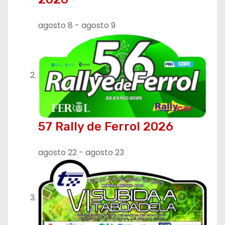
n
d
agosto 8
-
agosto 9
e
e
n
t
r
57 Rally de Ferrol 2026
a
agosto 22
-
agosto 23
d
a
s