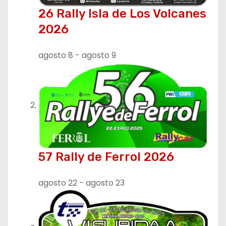
26 Rally Isla de Los Volcanes
n
2026
d
agosto 8
-
agosto 9
e
e
n
t
r
57 Rally de Ferrol 2026
a
agosto 22
-
agosto 23
d
a