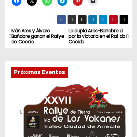
Iván Ares y Álvaro
La dupla Ares-Bañobre a
N
Bañobre ganan el Rallye
por la victoria en el Rali do
do Cocido
Cocido
a
v
e
Próximos Eventos
g
a
c
i
ó