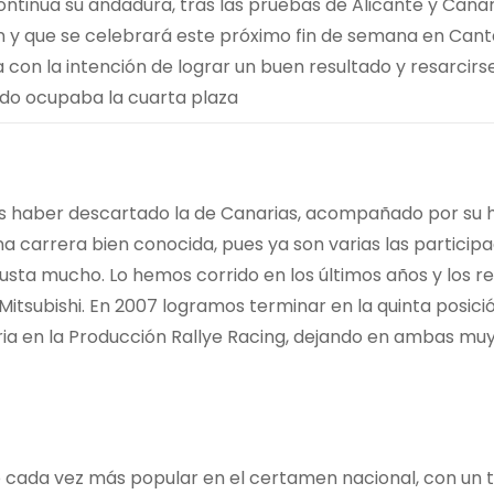
tinúa su andadura, tras las pruebas de Alicante y Canar
n y que se celebrará este próximo fin de semana en Canta
 con la intención de lograr un buen resultado y resarcirs
do ocupaba la cuarta plaza
ras haber descartado la de Canarias, acompañado por su 
a carrera bien conocida, pues ya son varias las particip
gusta mucho. Lo hemos corrido en los últimos años y los r
itsubishi. En 2007 logramos terminar en la quinta posici
oria en la Producción Rallye Racing, dejando en ambas mu
 cada vez más popular en el certamen nacional, con un