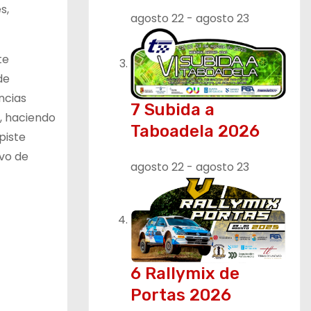
s,
agosto 22
-
agosto 23
te
de
ncias
7 Subida a
, haciendo
Taboadela 2026
piste
ivo de
agosto 22
-
agosto 23
6 Rallymix de
Portas 2026