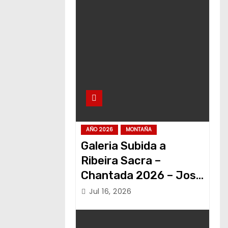
AÑO 2026
MONTAÑA
Galeria Subida a
Ribeira Sacra –
Chantada 2026 – Jose
Alvariño
Jul 16, 2026