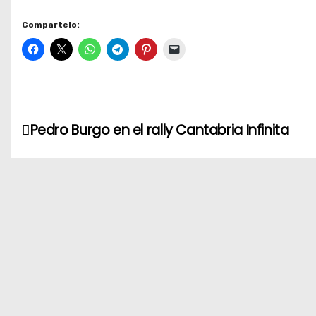
Compartelo:
N
Pedro Burgo en el rally Cantabria Infinita
a
v
e
g
a
c