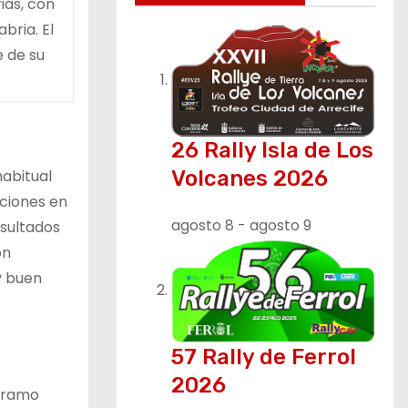
ias, con
bria. El
e de su
26 Rally Isla de Los
habitual
Volcanes 2026
aciones en
agosto 8
-
agosto 9
esultados
ón
y buen
57 Rally de Ferrol
2026
 tramo