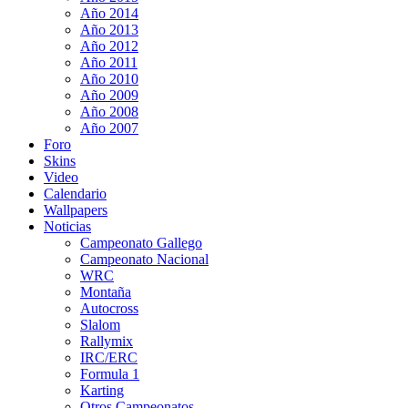
Año 2014
Año 2013
Año 2012
Año 2011
Año 2010
Año 2009
Año 2008
Año 2007
Foro
Skins
Video
Calendario
Wallpapers
Noticias
Campeonato Gallego
Campeonato Nacional
WRC
Montaña
Autocross
Slalom
Rallymix
IRC/ERC
Formula 1
Karting
Otros Campeonatos