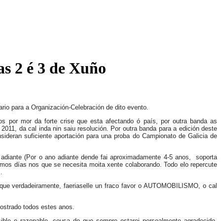
as 2 é 3 de Xuño
ario para a Organización-Celebración de dito evento.
s por mor da forte crise que esta afectando ó país, por outra banda as
11, da cal inda nin saiu resolución. Por outra banda para a edición deste
ideran suficiente aportación para una proba do Campionato de Galicia de
adiante (Por o ano adiante dende fai aproximadamente 4-5 anos, soporta
imos días nos que se necesita moita xente colaborando. Todo elo repercute
.
a que verdadeiramente, faeriaselle un fraco favor o AUTOMOBILISMO, o cal
ostrado todos estes anos.
ible e razonable, cousa do que sempre estarei persoalmente agradecido,