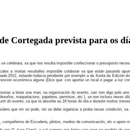
de Cortegada prevista para os dí
n se celebrara, xa que nos resulta imposible confeccionar o presuposto neces
les a moitas resultalles imposible colaborar xa que están pasando apuro
ada 2012, estando todavía pendiente por exemplo a da Xunta da Edición do 20
nción económica alguna (Dice que: con aportar un local e pagar a luz cons
ostas a botar una man, na organización do evento, xan non digo polo ano 
 deseños, maquetacions, papeleos, permisos, etc ), se non incluso neses últ
urrir do evento, xa que te absorbe as 24 horas do día e durante moitos meses
sidero que nin se pode, nin se debe organizar a proba nesas condición, x
, compañeiros de Escuderia, pilotos, medios de comunicación, etc o apoio m
da por D. Ivan Corral, a cal sempre nos botou una man na medida do pos