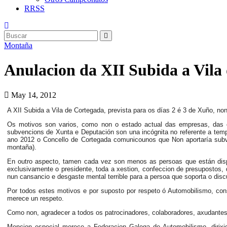
RRSS
Montaña
Anulacion da XII Subida a Vila 
May 14, 2012
A XII Subida a Vila de Cortegada, prevista para os días 2 é 3 de Xuño, no
Os motivos son varios, como non o estado actual das empresas, das ca
subvencions de Xunta e Deputación son una incógnita no referente a temp
ano 2012 o Concello de Cortegada comunicounos que Non aportaría subve
montaña).
En outro aspecto, tamen cada vez son menos as persoas que están disp
exclusivamente o presidente, toda a xestion, confeccion de presupostos,
nun cansancio e desgaste mental terrible para a persoa que soporta o disc
Por todos estes motivos e por suposto por respeto ó Automobilismo, con
merece un respeto.
Como non, agradecer a todos os patrocinadores, colaboradores, axudantes
Mencion especial merece a Federacion Galega de Automobilismo, dirixi