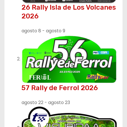
n
26 Rally Isla de Los Volcanes
2026
d
e
agosto 8
-
agosto 9
e
n
t
r
57 Rally de Ferrol 2026
a
d
agosto 22
-
agosto 23
a
s