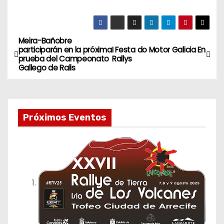
Meira-Bañobre
N
participarán en la próxima
I Festa do Motor Galicia En
prueba del Campeonato
Rallys
a
Gallego de Ralis
v
e
Próximos Eventos
g
a
c
i
ó