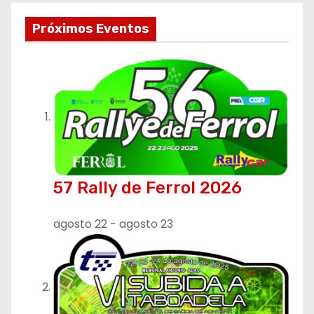
e
Próximos Eventos
g
a
c
i
ó
57 Rally de Ferrol 2026
n
d
agosto 22
-
agosto 23
e
e
n