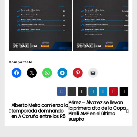
Compartelo:
Pérez – Álvarez se llevan
N
Alberto Meira comienza la
la primera cita de la Copa
temporada dominando
Pirelli AMF en el último
a
en A Coruña entre los R5
suspiro
v