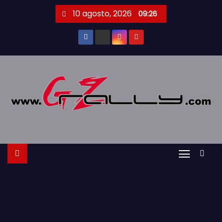
S
10 agosto, 2026
09:26
a
l
t
a
r
a
l
c
o
n
t
e
n
i
d