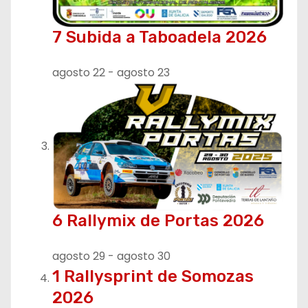
t
7 Subida a Taboadela 2026
r
agosto 22
-
agosto 23
a
d
a
s
6 Rallymix de Portas 2026
agosto 29
-
agosto 30
1 Rallysprint de Somozas
2026