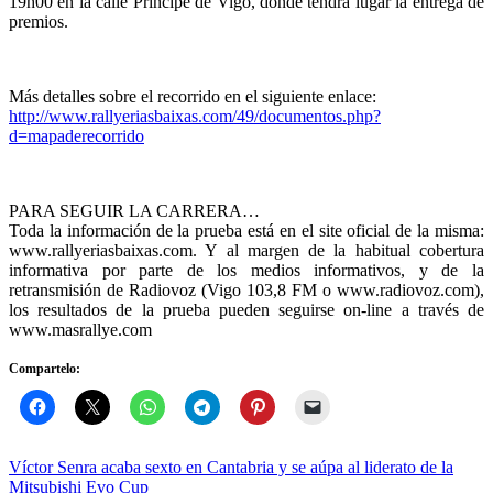
19h00 en la calle Príncipe de Vigo, donde tendrá lugar la entrega de
premios.
Más detalles sobre el recorrido en el siguiente enlace:
http://www.rallyeriasbaixas.com/49/documentos.php?
d=mapaderecorrido
PARA SEGUIR LA CARRERA…
Toda la información de la prueba está en el site oficial de la misma:
www.rallyeriasbaixas.com. Y al margen de la habitual cobertura
informativa por parte de los medios informativos, y de la
retransmisión de Radiovoz (Vigo 103,8 FM o www.radiovoz.com),
los resultados de la prueba pueden seguirse on-line a través de
www.masrallye.com
Compartelo:
Navegación
Víctor Senra acaba sexto en Cantabria y se aúpa al liderato de la
Mitsubishi Evo Cup