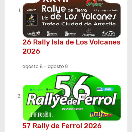
c
i
ó
26 Rally Isla de Los Volcanes
n
2026
d
agosto 8
-
agosto 9
e
e
n
t
r
57 Rally de Ferrol 2026