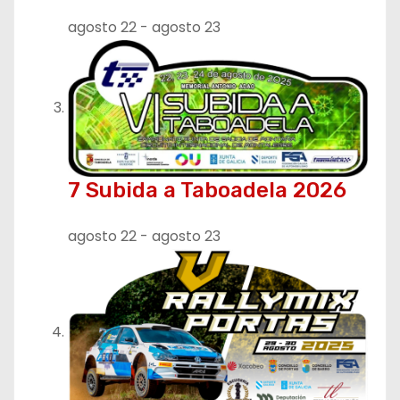
a
agosto 22
-
agosto 23
d
a
s
7 Subida a Taboadela 2026
agosto 22
-
agosto 23