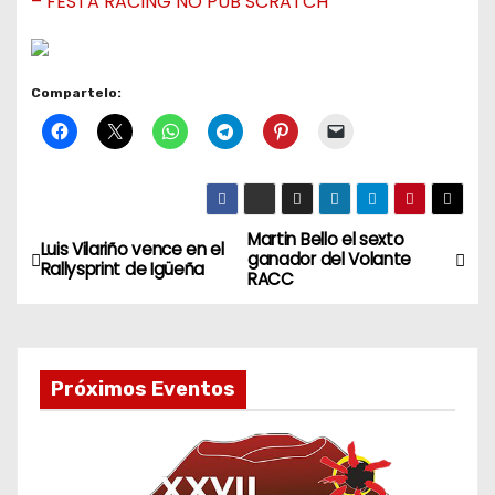
– FESTA RACING NO PUB SCRATCH
Compartelo:
Martin Bello el sexto
N
Luis Vilariño vence en el
ganador del Volante
Rallysprint de Igüeña
RACC
a
v
e
Próximos Eventos
g
a