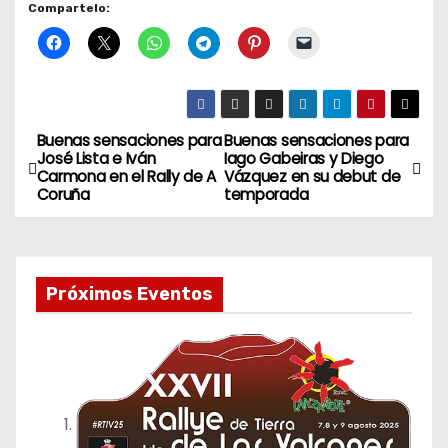
Compartelo:
Buenas sensaciones para
Buenas sensaciones para
N
José Lista e Iván
Iago Gabeiras y Diego
Carmona en el Rally de A
Vázquez en su debut de
a
Coruña
temporada
v
e
Próximos Eventos
g
a
c
i