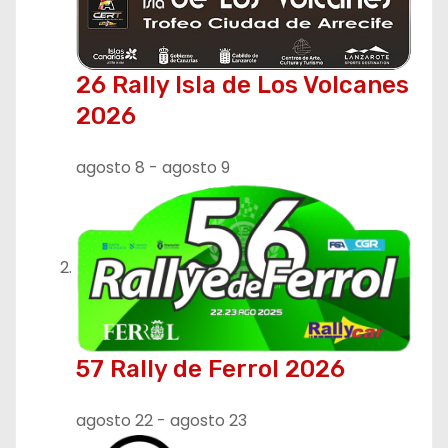
ó
n
26 Rally Isla de Los Volcanes
2026
d
e
agosto 8
-
agosto 9
e
n
t
r
57 Rally de Ferrol 2026
a
d
agosto 22
-
agosto 23