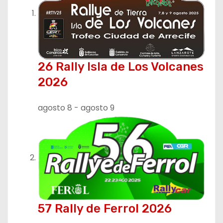
c
i
ó
n
26 Rally Isla de Los Volcanes
2026
d
e
agosto 8
-
agosto 9
e
n
t
r
57 Rally de Ferrol 2026
a