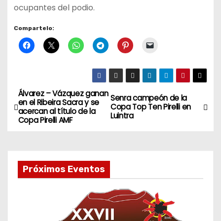
ocupantes del podio.
Compartelo:
Álvarez – Vázquez ganan
N
Senra campeón de la
en el Ribeira Sacra y se
Copa Top Ten Pirelli en
acercan al título de la
a
Luintra
Copa Pirelli AMF
v
e
Próximos Eventos
g
a