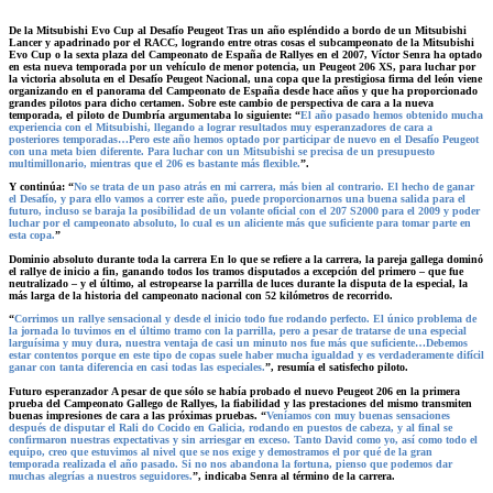
De la Mitsubishi Evo Cup al Desafío Peugeot
Tras un año espléndido a bordo de un Mitsubishi
Lancer y apadrinado por el RACC, logrando entre otras cosas el subcampeonato de la Mitsubishi
Evo Cup o la sexta plaza del Campeonato de España de Rallyes en el 2007, Víctor Senra ha optado
en esta nueva temporada por un vehículo de menor potencia, un Peugeot 206 XS, para luchar por
la victoria absoluta en el Desafío Peugeot Nacional, una copa que la prestigiosa firma del león viene
organizando en el panorama del Campeonato de España desde hace años y que ha proporcionado
grandes pilotos para dicho certamen. Sobre este cambio de perspectiva de cara a la nueva
temporada, el piloto de
Dumbría argumentaba lo siguiente: “
El año pasado hemos obtenido mucha
experiencia con el Mitsubishi, llegando a lograr resultados muy esperanzadores de
cara a
posteriores temporadas…Pero este año hemos
optado por participar de nuevo en el Desafío Peugeot
con una meta bien diferente. Para luchar con un Mitsubishi se precisa de un presupuesto
multimillonario, mientras que el 206 es bastante más flexible.
”
.
Y
continúa: “
No se trata de un paso atrás en mi carrera, más bien al contrario. El hecho de ganar
el Desafío, y para ello vamos a correr este año, puede proporcionarnos una buena salida para el
futuro, incluso se baraja la posibilidad de un volante oficial con el 207 S2000 para el 2009 y poder
luchar por el campeonato absoluto, lo cual es un aliciente más que suficiente para tomar parte en
esta copa.
”
Dominio absoluto durante toda la carrera
En lo que se refiere a la carrera, la pareja gallega dominó
el rallye de inicio a fin, ganando todos los tramos disputados a excepción del primero
–
que fue
neutralizado
–
y el último, al estropearse la parrilla de luces durante la disputa de la especial, la
más larga de la historia del campeonato nacional con 52 kilómetros de
recorrido.
“
Corrimos un rallye sensacional y desde el inicio todo fue rodando perfecto. El único problema de
la jornada lo tuvimos en el último tramo con la parrilla, pero a pesar de tratarse de una especial
larguísima y muy dura, nuestra ventaja de casi un minuto nos fue más que suficiente
…
Debemos
estar contentos porque en este tipo de copas suele haber mucha igualdad y es verdaderamente difícil
ganar con tanta diferencia en casi todas las especiales.
”, resumía
el satisfecho piloto.
Futuro esperanzador
A pesar de que sólo se había probado el nuevo Peugeot 206 en la primera
prueba del Campeonato Gallego de Rallyes, la fiabilidad y las prestaciones del mismo transmiten
buenas impresiones de cara a las próximas
pruebas. “
Veníamos con muy buenas sensaciones
después de disputar el Rali do Cocido en Galicia, rodando en puestos de cabeza, y al final se
confirmaron nuestras expectativas y sin arriesgar en exceso. Tanto David como yo, así como todo el
equipo, creo que estuvimos al nivel que se nos exige y demostramos el por qué de la gran
temporada realizada el año pasado. Si no nos abandona la fortuna, pienso que podemos dar
muchas alegrías a nuestros seguidores.
”,
indicaba Senra al término de la carrera.