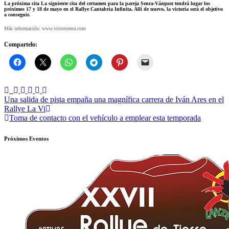
La próxima cita
La siguiente cita del certamen para la pareja Senra-Vázquez tendrá lugar los
próximos 17 y 18 de mayo en el Rallye Cantabria Infinita. Allí de nuevo, la victoria será el objetivo
a conseguir.
Más información: www.victorsenra.com
Compartelo:
Navegación
Una salida de pista empaña una magnífica carrera de Iván Ares en el
Rallye La Vi
de
Toma de contacto con el vehículo a emplear esta temporada
entradas
Próximos Eventos