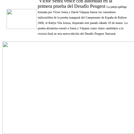
Víctor Senra vence con autoridad en la
primera prueba del Desafío Peugeot
La pareja gallega
formada por Víctor Senra y David Vázquez fueron los vencedores
indiscutibles de la prueba inaugural del Campeonato de España de Rallyes
2008, el Rallye Vila Joiosa, disputado este pasado sábado 29 de marzo. La
prueba alicantina coronó a Senra y Vázquez como claros candidatos a la
victoria final en esta nueva edición del Desafío Peugeot Nacional.