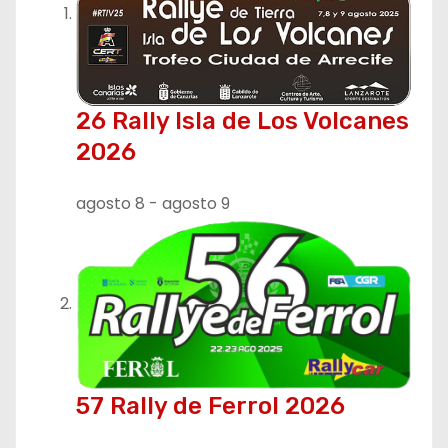
c
i
ó
26 Rally Isla de Los Volcanes
n
2026
d
agosto 8
-
agosto 9
e
e
n
t
r
57 Rally de Ferrol 2026
a