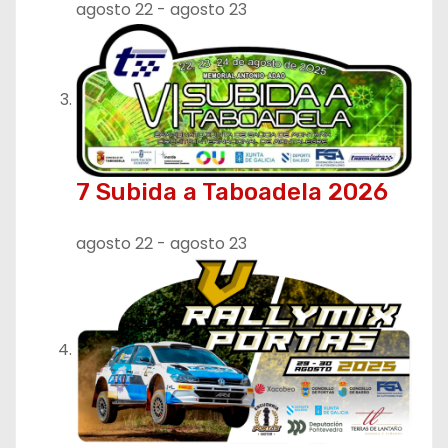
agosto 22
-
agosto 23
d
a
s
7 Subida a Taboadela 2026
agosto 22
-
agosto 23