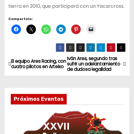
tierra en 2010, que participará con un Yacarcross.
Compartelo:
Iván Ares, segundo tras
N
El equipo Ares Racing, con
sufrir un adelantamiento
cuatro pilotos en Arteixo
de dudosa legalidad
a
v
e
Próximos Eventos
g
a