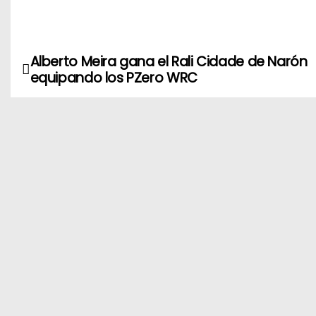
Alberto Meira gana el Rali Cidade de Narón
N
equipando los PZero WRC
a
v
e
g
a
c
i
ó