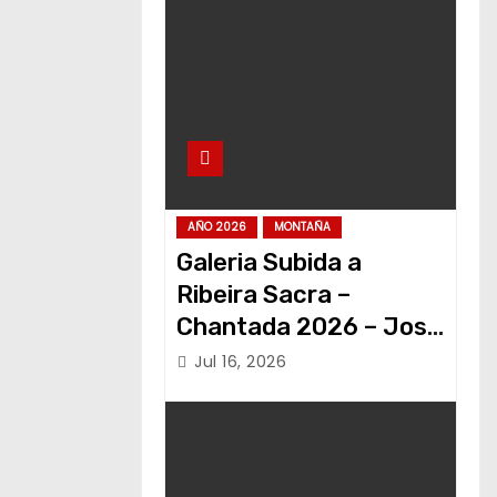
AÑO 2026
MONTAÑA
Galeria Subida a
Ribeira Sacra –
Chantada 2026 – Jose
Alvariño
Jul 16, 2026