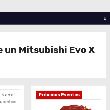
e un Mitsubishi Evo X
 N en el
Próximos Eventos
ro, ambas