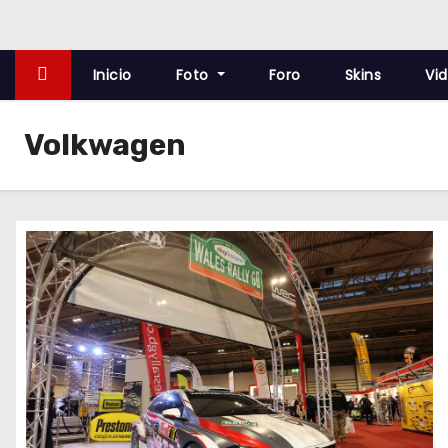
o
Inicio
Foto
Foro
Skins
Vi
Volkwagen